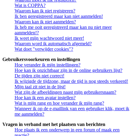
Wat is COPPA?
Waarom kan ik niet registreren?
Ik ben geregistreerd maar kan niet aanmelden!
Waarom kan ik niet aanmelden?
Ik heb me ooit geregistreerd maar kan nu niet meer
aanmelden!?
Ik weet mijn wachtwoord niet meer!
Waarom word ik automatisch afgemeld?
Wat doet "verwijder cookies"?
Gebruikersvoorkeuren en instellingen
Hoe verander ik mijn instellingen?
Hoe kan ik onzichtbaar zijn in de online gebruikers lijst?
De tijden zijn niet correct!
Ik wijzigde de tijdzone, maar de tijd is nog steeds verkeerd!
Mijn taal zit niet in de lijst!
Wat zijn de afbeeldingen naast mijn gebruikersnaam?
Hoe kan ik een avatar instellen?
Wat is mijn rang en hoe verander ik mijn rang?
Wanneer ik op de e-maillink van een gebruiker klik, moet ik
me aanmelden?
Vragen in verband met het plaatsen van berichten
Hoe plaats ik een onderwerp in een forum of maak een
reactie?