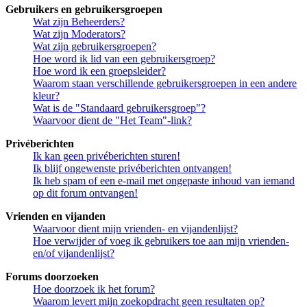
Gebruikers en gebruikersgroepen
Wat zijn Beheerders?
Wat zijn Moderators?
Wat zijn gebruikersgroepen?
Hoe word ik lid van een gebruikersgroep?
Hoe word ik een groepsleider?
Waarom staan verschillende gebruikersgroepen in een andere
kleur?
Wat is de "Standaard gebruikersgroep"?
Waarvoor dient de "Het Team"-link?
Privéberichten
Ik kan geen privéberichten sturen!
Ik blijf ongewenste privéberichten ontvangen!
Ik heb spam of een e-mail met ongepaste inhoud van iemand
op dit forum ontvangen!
Vrienden en vijanden
Waarvoor dient mijn vrienden- en vijandenlijst?
Hoe verwijder of voeg ik gebruikers toe aan mijn vrienden-
en/of vijandenlijst?
Forums doorzoeken
Hoe doorzoek ik het forum?
Waarom levert mijn zoekopdracht geen resultaten op?