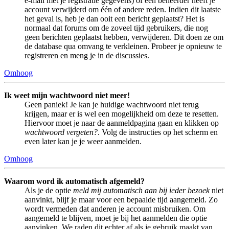
e-mail met je registratie gegevens) of een beheerder heeft je
account verwijderd om één of andere reden. Indien dit laatste
het geval is, heb je dan ooit een bericht geplaatst? Het is
normaal dat forums om de zoveel tijd gebruikers, die nog
geen berichten geplaatst hebben, verwijderen. Dit doen ze om
de database qua omvang te verkleinen. Probeer je opnieuw te
registreren en meng je in de discussies.
Omhoog
Ik weet mijn wachtwoord niet meer!
Geen paniek! Je kan je huidige wachtwoord niet terug
krijgen, maar er is wel een mogelijkheid om deze te resetten.
Hiervoor moet je naar de aanmeldpagina gaan en klikken op
wachtwoord vergeten?
. Volg de instructies op het scherm en
even later kan je je weer aanmelden.
Omhoog
Waarom word ik automatisch afgemeld?
Als je de optie
meld mij automatisch aan bij ieder bezoek
niet
aanvinkt, blijf je maar voor een bepaalde tijd aangemeld. Zo
wordt vermeden dat anderen je account misbruiken. Om
aangemeld te blijven, moet je bij het aanmelden die optie
aanvinken. We raden dit echter af als je gebruik maakt van