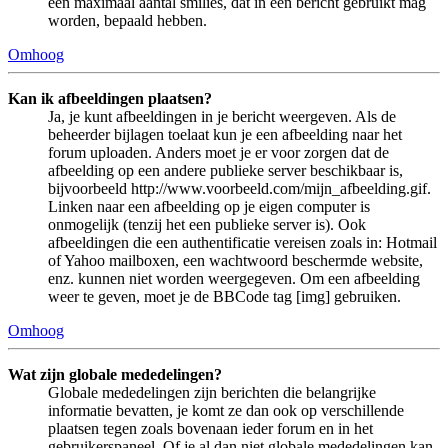
een maximaal aantal smilies, dat in een bericht gebruikt mag
worden, bepaald hebben.
Omhoog
Kan ik afbeeldingen plaatsen?
Ja, je kunt afbeeldingen in je bericht weergeven. Als de
beheerder bijlagen toelaat kun je een afbeelding naar het
forum uploaden. Anders moet je er voor zorgen dat de
afbeelding op een andere publieke server beschikbaar is,
bijvoorbeeld http://www.voorbeeld.com/mijn_afbeelding.gif.
Linken naar een afbeelding op je eigen computer is
onmogelijk (tenzij het een publieke server is). Ook
afbeeldingen die een authentificatie vereisen zoals in: Hotmail
of Yahoo mailboxen, een wachtwoord beschermde website,
enz. kunnen niet worden weergegeven. Om een afbeelding
weer te geven, moet je de BBCode tag [img] gebruiken.
Omhoog
Wat zijn globale mededelingen?
Globale mededelingen zijn berichten die belangrijke
informatie bevatten, je komt ze dan ook op verschillende
plaatsen tegen zoals bovenaan ieder forum en in het
gebruikerspaneel. Of je al dan niet globale mededelingen kan