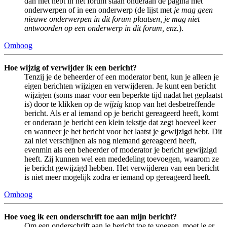
dan niet hebt in het forum staan onderaan de pagina met
onderwerpen of in een onderwerp (de lijst met
je mag geen
nieuwe onderwerpen in dit forum plaatsen, je mag niet
antwoorden op een onderwerp in dit forum, enz.
).
Omhoog
Hoe wijzig of verwijder ik een bericht?
Tenzij je de beheerder of een moderator bent, kun je alleen je
eigen berichten wijzigen en verwijderen. Je kunt een bericht
wijzigen (soms maar voor een beperkte tijd nadat het geplaatst
is) door te klikken op de
wijzig
knop van het desbetreffende
bericht. Als er al iemand op je bericht gereageerd heeft, komt
er onderaan je bericht een klein tekstje dat zegt hoeveel keer
en wanneer je het bericht voor het laatst je gewijzigd hebt. Dit
zal niet verschijnen als nog niemand gereageerd heeft,
evenmin als een beheerder of moderator je bericht gewijzigd
heeft. Zij kunnen wel een mededeling toevoegen, waarom ze
je bericht gewijzigd hebben. Het verwijderen van een bericht
is niet meer mogelijk zodra er iemand op gereageerd heeft.
Omhoog
Hoe voeg ik een onderschrift toe aan mijn bericht?
Om een onderschrift aan je bericht toe te voegen, moet je er