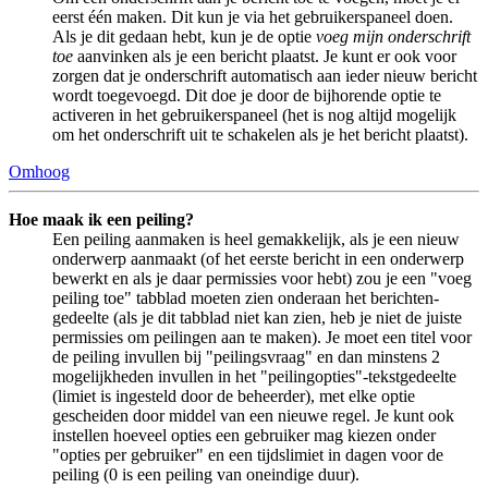
eerst één maken. Dit kun je via het gebruikerspaneel doen.
Als je dit gedaan hebt, kun je de optie
voeg mijn onderschrift
toe
aanvinken als je een bericht plaatst. Je kunt er ook voor
zorgen dat je onderschrift automatisch aan ieder nieuw bericht
wordt toegevoegd. Dit doe je door de bijhorende optie te
activeren in het gebruikerspaneel (het is nog altijd mogelijk
om het onderschrift uit te schakelen als je het bericht plaatst).
Omhoog
Hoe maak ik een peiling?
Een peiling aanmaken is heel gemakkelijk, als je een nieuw
onderwerp aanmaakt (of het eerste bericht in een onderwerp
bewerkt en als je daar permissies voor hebt) zou je een "voeg
peiling toe" tabblad moeten zien onderaan het berichten-
gedeelte (als je dit tabblad niet kan zien, heb je niet de juiste
permissies om peilingen aan te maken). Je moet een titel voor
de peiling invullen bij "peilingsvraag" en dan minstens 2
mogelijkheden invullen in het "peilingopties"-tekstgedeelte
(limiet is ingesteld door de beheerder), met elke optie
gescheiden door middel van een nieuwe regel. Je kunt ook
instellen hoeveel opties een gebruiker mag kiezen onder
"opties per gebruiker" en een tijdslimiet in dagen voor de
peiling (0 is een peiling van oneindige duur).