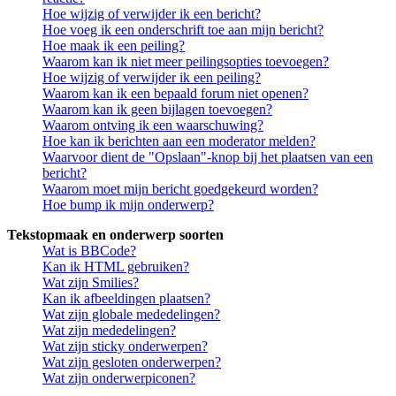
Hoe wijzig of verwijder ik een bericht?
Hoe voeg ik een onderschrift toe aan mijn bericht?
Hoe maak ik een peiling?
Waarom kan ik niet meer peilingsopties toevoegen?
Hoe wijzig of verwijder ik een peiling?
Waarom kan ik een bepaald forum niet openen?
Waarom kan ik geen bijlagen toevoegen?
Waarom ontving ik een waarschuwing?
Hoe kan ik berichten aan een moderator melden?
Waarvoor dient de "Opslaan"-knop bij het plaatsen van een
bericht?
Waarom moet mijn bericht goedgekeurd worden?
Hoe bump ik mijn onderwerp?
Tekstopmaak en onderwerp soorten
Wat is BBCode?
Kan ik HTML gebruiken?
Wat zijn Smilies?
Kan ik afbeeldingen plaatsen?
Wat zijn globale mededelingen?
Wat zijn mededelingen?
Wat zijn sticky onderwerpen?
Wat zijn gesloten onderwerpen?
Wat zijn onderwerpiconen?