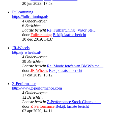
20 jun 2023, 17:58
Fullcartuning
https://fullcartuning.nl/
4
Onderwerpen
6
Berichten
Laatste bericht
Re: Fullcartuning | Vigor Ste…
door
Fullcartuning
Bekijk laatste bericht
30 dec 2019, 14:37
JR-Wheels
http://jr-wheels.nl/
4
Onderwerpen
39
Berichten
Laatste bericht
Re: Mooie foto's van BMW's me…
door
JR-Wheels
Bekijk laatste bericht
17 okt 2019, 15:12
Z-Performance
http://www.z-performance.com
4
Onderwerpen
12
Berichten
Laatste bericht
Z-Performance Stock Clearout …
door
Z-Performance
Bekijk laatste bericht
02 apr 2020, 14:11