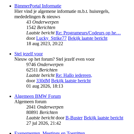
BimmerPortal Informatie
Hier vind je algemene informatie m.b.t. huisregels,
mededelingen & nieuws
43
Onderwerpen
1542
Berichten
Laatste bericht
Re: Programeurs/Codeurs op he…
door
Lucky_Strike77
Bekijk laatste bericht
18 aug 2023, 20:22
Stel jezelf voor
Nieuw op het forum? Stel jezelf even voor
9746
Onderwerpen
62511
Berichten
Laatste bericht
Re: Hallo iedereen,
door
330dM
Bekijk laatste bericht
01 aug 2026, 18:13
Algemeen BMW Forum
Algemeen forum
2041
Onderwerpen
80891
Berichten
Laatste bericht
door
B-Buster
Bekijk laatste bericht
27 jul 2026, 21:42
Evenementen, Meetings en Toerritten