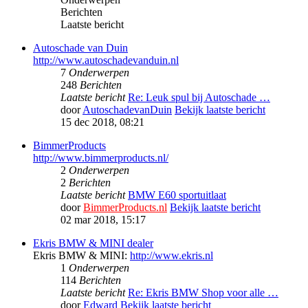
Berichten
Laatste bericht
Autoschade van Duin
http://www.autoschadevanduin.nl
7
Onderwerpen
248
Berichten
Laatste bericht
Re: Leuk spul bij Autoschade …
door
AutoschadevanDuin
Bekijk laatste bericht
15 dec 2018, 08:21
BimmerProducts
http://www.bimmerproducts.nl/
2
Onderwerpen
2
Berichten
Laatste bericht
BMW E60 sportuitlaat
door
BimmerProducts.nl
Bekijk laatste bericht
02 mar 2018, 15:17
Ekris BMW & MINI dealer
Ekris BMW & MINI:
http://www.ekris.nl
1
Onderwerpen
114
Berichten
Laatste bericht
Re: Ekris BMW Shop voor alle …
door
Edward
Bekijk laatste bericht