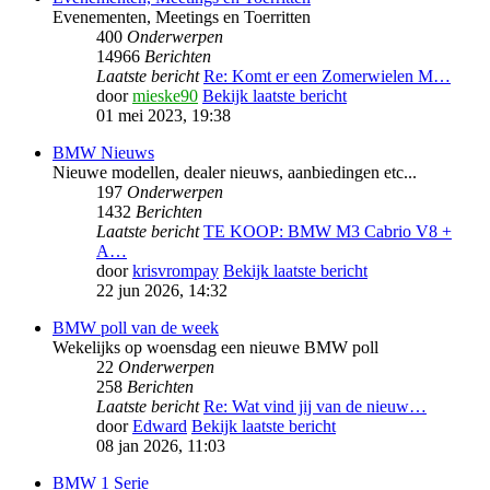
Evenementen, Meetings en Toerritten
400
Onderwerpen
14966
Berichten
Laatste bericht
Re: Komt er een Zomerwielen M…
door
mieske90
Bekijk laatste bericht
01 mei 2023, 19:38
BMW Nieuws
Nieuwe modellen, dealer nieuws, aanbiedingen etc...
197
Onderwerpen
1432
Berichten
Laatste bericht
TE KOOP: BMW M3 Cabrio V8 +
A…
door
krisvrompay
Bekijk laatste bericht
22 jun 2026, 14:32
BMW poll van de week
Wekelijks op woensdag een nieuwe BMW poll
22
Onderwerpen
258
Berichten
Laatste bericht
Re: Wat vind jij van de nieuw…
door
Edward
Bekijk laatste bericht
08 jan 2026, 11:03
BMW 1 Serie