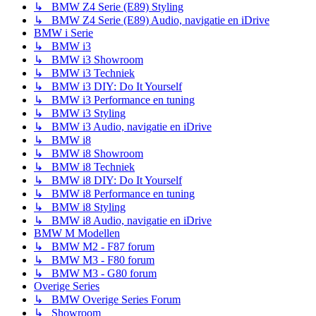
↳ BMW Z4 Serie (E89) Styling
↳ BMW Z4 Serie (E89) Audio, navigatie en iDrive
BMW i Serie
↳ BMW i3
↳ BMW i3 Showroom
↳ BMW i3 Techniek
↳ BMW i3 DIY: Do It Yourself
↳ BMW i3 Performance en tuning
↳ BMW i3 Styling
↳ BMW i3 Audio, navigatie en iDrive
↳ BMW i8
↳ BMW i8 Showroom
↳ BMW i8 Techniek
↳ BMW i8 DIY: Do It Yourself
↳ BMW i8 Performance en tuning
↳ BMW i8 Styling
↳ BMW i8 Audio, navigatie en iDrive
BMW M Modellen
↳ BMW M2 - F87 forum
↳ BMW M3 - F80 forum
↳ BMW M3 - G80 forum
Overige Series
↳ BMW Overige Series Forum
↳ Showroom