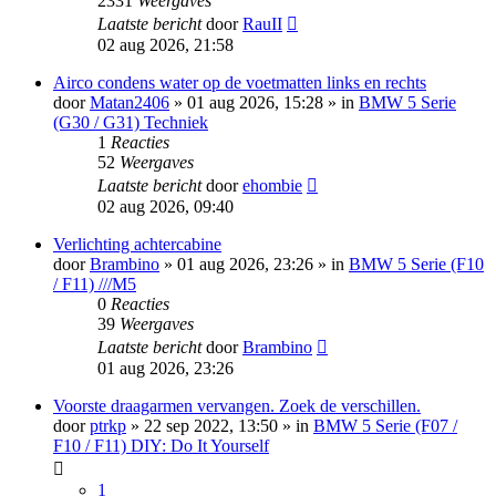
2331
Weergaves
Laatste bericht
door
RauII
02 aug 2026, 21:58
Airco condens water op de voetmatten links en rechts
door
Matan2406
»
01 aug 2026, 15:28
» in
BMW 5 Serie
(G30 / G31) Techniek
1
Reacties
52
Weergaves
Laatste bericht
door
ehombie
02 aug 2026, 09:40
Verlichting achtercabine
door
Brambino
»
01 aug 2026, 23:26
» in
BMW 5 Serie (F10
/ F11) ///M5
0
Reacties
39
Weergaves
Laatste bericht
door
Brambino
01 aug 2026, 23:26
Voorste draagarmen vervangen. Zoek de verschillen.
door
ptrkp
»
22 sep 2022, 13:50
» in
BMW 5 Serie (F07 /
F10 / F11) DIY: Do It Yourself
1