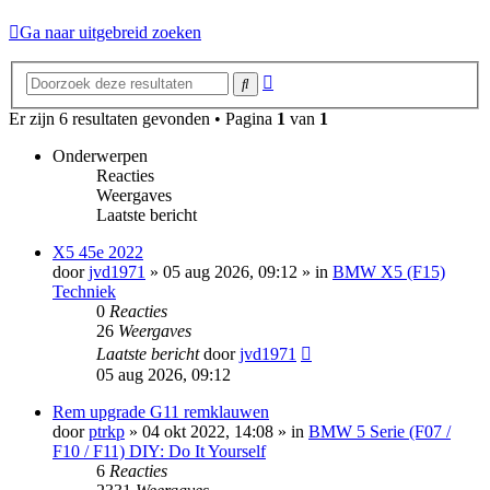
Ga naar uitgebreid zoeken
Uitgebreid
Zoek
zoeken
Er zijn 6 resultaten gevonden • Pagina
1
van
1
Onderwerpen
Reacties
Weergaves
Laatste bericht
X5 45e 2022
door
jvd1971
»
05 aug 2026, 09:12
» in
BMW X5 (F15)
Techniek
0
Reacties
26
Weergaves
Laatste bericht
door
jvd1971
05 aug 2026, 09:12
Rem upgrade G11 remklauwen
door
ptrkp
»
04 okt 2022, 14:08
» in
BMW 5 Serie (F07 /
F10 / F11) DIY: Do It Yourself
6
Reacties