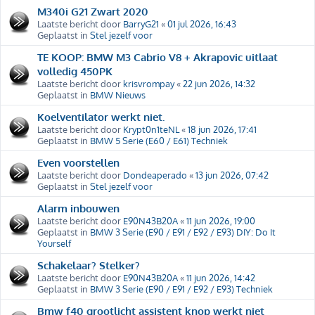
M340i G21 Zwart 2020
Laatste bericht door
BarryG21
«
01 jul 2026, 16:43
Geplaatst in
Stel jezelf voor
TE KOOP: BMW M3 Cabrio V8 + Akrapovic uitlaat
volledig 450PK
Laatste bericht door
krisvrompay
«
22 jun 2026, 14:32
Geplaatst in
BMW Nieuws
Koelventilator werkt niet.
Laatste bericht door
Krypt0n1teNL
«
18 jun 2026, 17:41
Geplaatst in
BMW 5 Serie (E60 / E61) Techniek
Even voorstellen
Laatste bericht door
Dondeaperado
«
13 jun 2026, 07:42
Geplaatst in
Stel jezelf voor
Alarm inbouwen
Laatste bericht door
E90N43B20A
«
11 jun 2026, 19:00
Geplaatst in
BMW 3 Serie (E90 / E91 / E92 / E93) DIY: Do It
Yourself
Schakelaar? Stelker?
Laatste bericht door
E90N43B20A
«
11 jun 2026, 14:42
Geplaatst in
BMW 3 Serie (E90 / E91 / E92 / E93) Techniek
Bmw f40 grootlicht assistent knop werkt niet