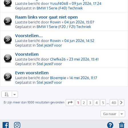
Laatste bericht door
Yusuf4068
«
09 jun 2026, 17:24
Geplaatst in
BMW 1 Serie (F40) Techniek
Raam links voor gaat niet open
Laatste bericht door
Rowin
«
04 jun 2026, 15:07
Geplaatst in
BMW 1 Serie (F20 / F21) Techniek
Voorstellen…
Laatste bericht door
Rowin
«
04 jun 2026, 14:52
Geplaatst in
Stel jezelf voor
Voorstellen
Laatste bericht door
Chefke26
«
23 mei 2026, 15:41
Geplaatst in
Stel jezelf voor
Even voorstellen
Laatste bericht door
Bloempie
«
14 mei 2026, 11:17
Geplaatst in
Stel jezelf voor
Pagina
1
van
40
Er zijn meer dan 1000 resultaten gevonden
1
2
3
4
5
40
…
V
Ga naar