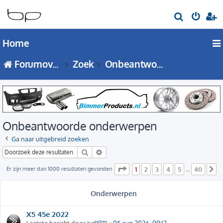
Z
o
Home
e
k
Forumoverzicht
Zoek
Onbeantwoorde onderwerpen
Onbeantwoorde onderwerpen
Ga naar uitgebreid zoeken
Zoek
Uitgebreid zoeken
Pagina
1
van
40
Er zijn meer dan 1000 resultaten gevonden
1
2
3
4
5
40
…
V
Onderwerpen
X5 45e 2022
Laatste bericht door
jvd1971
«
05 aug 2026, 09:12