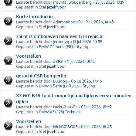
Laatste bericht door
maurits_woudenberg
«
23 jul 2026, 19:19
Geplaatst in
Stel jezelf voor
Korte introductie...
Laatste bericht door
AdamnedM550
«
19 jul 2026, 14:43
Geplaatst in
Stel jezelf voor
35i of is ombouwen naar een GT3 repicla!
Laatste bericht door
Jeroenvg
«
13 jul 2026, 10:59
Geplaatst in
BMW Z4 Serie (E89) Styling
Voorstellen
Laatste bericht door
ZZF31
«
11 jul 2026, 01:15
Geplaatst in
Stel jezelf voor
gezocht CSR bumperlip
Laatste bericht door
Bulldog
«
06 jul 2026, 17:46
Geplaatst in
BMW 5 Serie (E60 / E61) Styling
X3 G01 B48: luid trompetgeluid tijdens eerste minuten
rijden
Laatste bericht door
NickG01&G05
«
03 jul 2026, 18:59
Geplaatst in
BMW X3 (F25) Techniek
Voorstellen
Laatste bericht door
NickG01&G05
«
03 jul 2026, 18:45
Geplaatst in
Stel jezelf voor