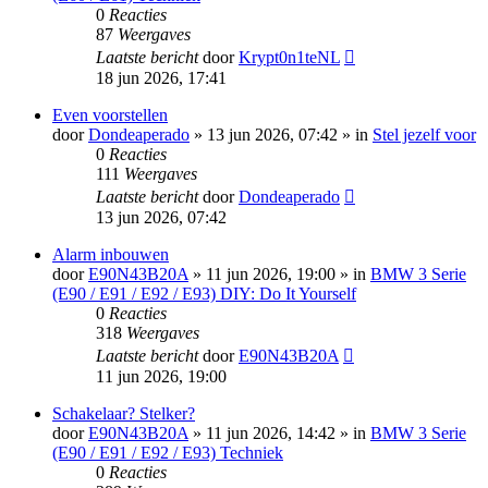
0
Reacties
87
Weergaves
Laatste bericht
door
Krypt0n1teNL
18 jun 2026, 17:41
Even voorstellen
door
Dondeaperado
»
13 jun 2026, 07:42
» in
Stel jezelf voor
0
Reacties
111
Weergaves
Laatste bericht
door
Dondeaperado
13 jun 2026, 07:42
Alarm inbouwen
door
E90N43B20A
»
11 jun 2026, 19:00
» in
BMW 3 Serie
(E90 / E91 / E92 / E93) DIY: Do It Yourself
0
Reacties
318
Weergaves
Laatste bericht
door
E90N43B20A
11 jun 2026, 19:00
Schakelaar? Stelker?
door
E90N43B20A
»
11 jun 2026, 14:42
» in
BMW 3 Serie
(E90 / E91 / E92 / E93) Techniek
0
Reacties