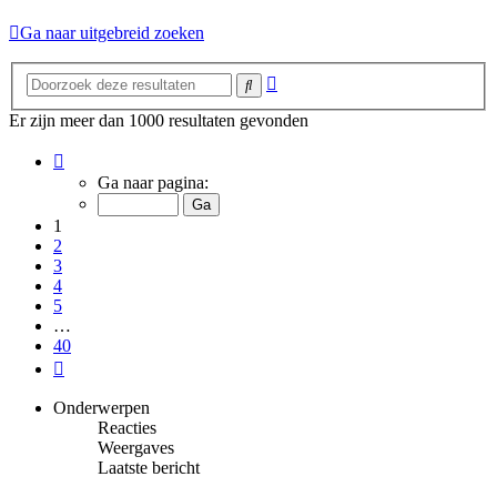
Ga naar uitgebreid zoeken
Uitgebreid
Zoek
zoeken
Er zijn meer dan 1000 resultaten gevonden
Pagina
1
Ga naar pagina:
van
40
1
2
3
4
5
…
40
Volgende
Onderwerpen
Reacties
Weergaves
Laatste bericht