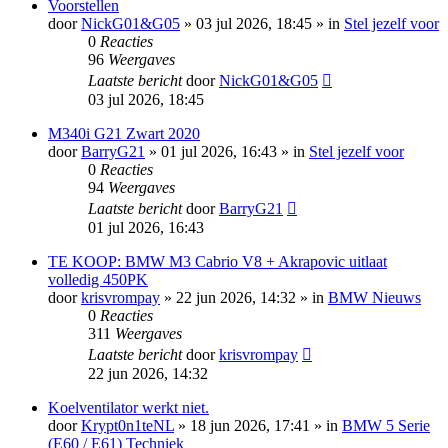
Voorstellen
door
NickG01&G05
»
03 jul 2026, 18:45
» in
Stel jezelf voor
0
Reacties
96
Weergaves
Laatste bericht
door
NickG01&G05
03 jul 2026, 18:45
M340i G21 Zwart 2020
door
BarryG21
»
01 jul 2026, 16:43
» in
Stel jezelf voor
0
Reacties
94
Weergaves
Laatste bericht
door
BarryG21
01 jul 2026, 16:43
TE KOOP: BMW M3 Cabrio V8 + Akrapovic uitlaat
volledig 450PK
door
krisvrompay
»
22 jun 2026, 14:32
» in
BMW Nieuws
0
Reacties
311
Weergaves
Laatste bericht
door
krisvrompay
22 jun 2026, 14:32
Koelventilator werkt niet.
door
Krypt0n1teNL
»
18 jun 2026, 17:41
» in
BMW 5 Serie
(E60 / E61) Techniek