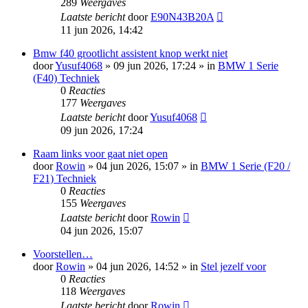
289
Weergaves
Laatste bericht
door
E90N43B20A
11 jun 2026, 14:42
Bmw f40 grootlicht assistent knop werkt niet
door
Yusuf4068
»
09 jun 2026, 17:24
» in
BMW 1 Serie
(F40) Techniek
0
Reacties
177
Weergaves
Laatste bericht
door
Yusuf4068
09 jun 2026, 17:24
Raam links voor gaat niet open
door
Rowin
»
04 jun 2026, 15:07
» in
BMW 1 Serie (F20 /
F21) Techniek
0
Reacties
155
Weergaves
Laatste bericht
door
Rowin
04 jun 2026, 15:07
Voorstellen…
door
Rowin
»
04 jun 2026, 14:52
» in
Stel jezelf voor
0
Reacties
118
Weergaves
Laatste bericht
door
Rowin