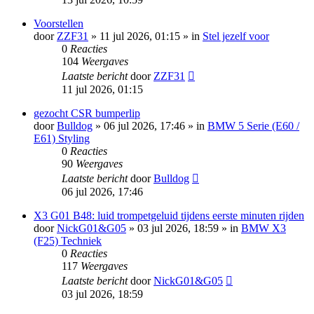
Voorstellen
door
ZZF31
»
11 jul 2026, 01:15
» in
Stel jezelf voor
0
Reacties
104
Weergaves
Laatste bericht
door
ZZF31
11 jul 2026, 01:15
gezocht CSR bumperlip
door
Bulldog
»
06 jul 2026, 17:46
» in
BMW 5 Serie (E60 /
E61) Styling
0
Reacties
90
Weergaves
Laatste bericht
door
Bulldog
06 jul 2026, 17:46
X3 G01 B48: luid trompetgeluid tijdens eerste minuten rijden
door
NickG01&G05
»
03 jul 2026, 18:59
» in
BMW X3
(F25) Techniek
0
Reacties
117
Weergaves
Laatste bericht
door
NickG01&G05
03 jul 2026, 18:59