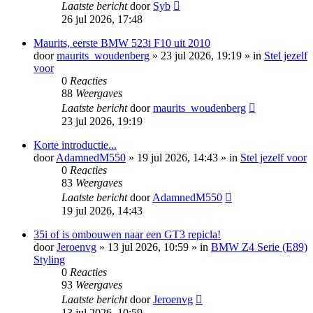
Laatste bericht
door
Syb
26 jul 2026, 17:48
Maurits, eerste BMW 523i F10 uit 2010
door
maurits_woudenberg
»
23 jul 2026, 19:19
» in
Stel jezelf
voor
0
Reacties
88
Weergaves
Laatste bericht
door
maurits_woudenberg
23 jul 2026, 19:19
Korte introductie...
door
AdamnedM550
»
19 jul 2026, 14:43
» in
Stel jezelf voor
0
Reacties
83
Weergaves
Laatste bericht
door
AdamnedM550
19 jul 2026, 14:43
35i of is ombouwen naar een GT3 repicla!
door
Jeroenvg
»
13 jul 2026, 10:59
» in
BMW Z4 Serie (E89)
Styling
0
Reacties
93
Weergaves
Laatste bericht
door
Jeroenvg
13 jul 2026, 10:59