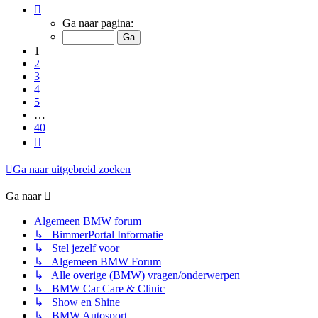
Pagina
1
Ga naar pagina:
van
40
1
2
3
4
5
…
40
Volgende
Ga naar uitgebreid zoeken
Ga naar
Algemeen BMW forum
↳ BimmerPortal Informatie
↳ Stel jezelf voor
↳ Algemeen BMW Forum
↳ Alle overige (BMW) vragen/onderwerpen
↳ BMW Car Care & Clinic
↳ Show en Shine
↳ BMW Autosport