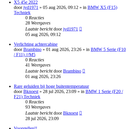
X5 45e 2022
door
jvd1971
»
05 aug 2026, 09:12
» in
BMW X5 (F15)
Techniek
0
Reacties
28
Weergaves
Laatste bericht
door
jvd1971
05 aug 2026, 09:12
Verlichting achtercabine
door
Brambino
»
01 aug 2026, 23:26
» in
BMW 5 Serie (F10
/ F11) ///M5
0
Reacties
41
Weergaves
Laatste bericht
door
Brambino
01 aug 2026, 23:26
Rare geluiden bij hoge buitentemperatuur
door
Bknoest
»
28 jul 2026, 23:09
» in
BMW 1 Serie (F20 /
F21) Techniek
0
Reacties
93
Weergaves
Laatste bericht
door
Bknoest
28 jul 2026, 23:09
Voorstellen!!