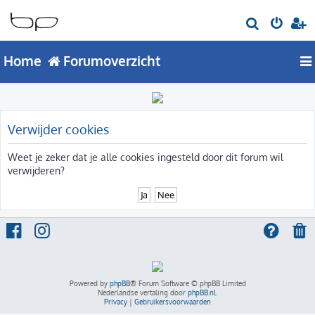
Z
o
Home
Forumoverzicht
e
k
Verwijder cookies
Weet je zeker dat je alle cookies ingesteld door dit forum wil
verwijderen?
Powered by
phpBB
® Forum Software © phpBB Limited
Nederlandse vertaling door
phpBB.nl
.
Privacy
|
Gebruikersvoorwaarden