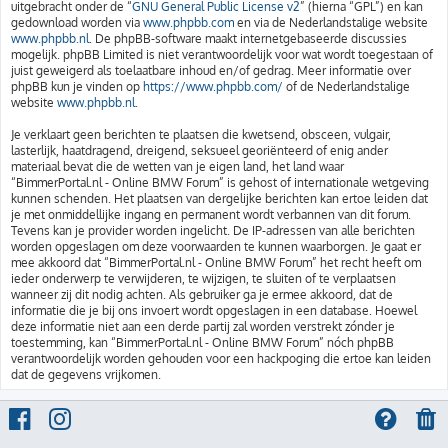
uitgebracht onder de “
GNU General Public License v2
” (hierna “GPL”) en kan
gedownload worden via
www.phpbb.com
en via de Nederlandstalige website
www.phpbb.nl
. De phpBB-software maakt internetgebaseerde discussies
mogelijk. phpBB Limited is niet verantwoordelijk voor wat wordt toegestaan of
juist geweigerd als toelaatbare inhoud en/of gedrag. Meer informatie over
phpBB kun je vinden op
https://www.phpbb.com/
of de Nederlandstalige
website
www.phpbb.nl
.
Je verklaart geen berichten te plaatsen die kwetsend, obsceen, vulgair,
lasterlijk, haatdragend, dreigend, seksueel georiënteerd of enig ander
materiaal bevat die de wetten van je eigen land, het land waar
“BimmerPortal.nl - Online BMW Forum” is gehost of internationale wetgeving
kunnen schenden. Het plaatsen van dergelijke berichten kan ertoe leiden dat
je met onmiddellijke ingang en permanent wordt verbannen van dit forum.
Tevens kan je provider worden ingelicht. De IP-adressen van alle berichten
worden opgeslagen om deze voorwaarden te kunnen waarborgen. Je gaat er
mee akkoord dat “BimmerPortal.nl - Online BMW Forum” het recht heeft om
ieder onderwerp te verwijderen, te wijzigen, te sluiten of te verplaatsen
wanneer zij dit nodig achten. Als gebruiker ga je ermee akkoord, dat de
informatie die je bij ons invoert wordt opgeslagen in een database. Hoewel
deze informatie niet aan een derde partij zal worden verstrekt zónder je
toestemming, kan “BimmerPortal.nl - Online BMW Forum” nóch phpBB
verantwoordelijk worden gehouden voor een hackpoging die ertoe kan leiden
dat de gegevens vrijkomen.