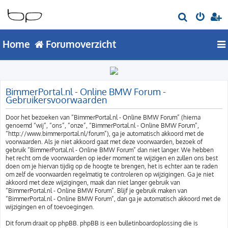
Z
o
Home
Forumoverzicht
e
k
BimmerPortal.nl - Online BMW Forum -
Gebruikersvoorwaarden
Door het bezoeken van “BimmerPortal.nl - Online BMW Forum” (hierna
genoemd “wij”, “ons”, “onze”, “BimmerPortal.nl - Online BMW Forum”,
“http://www.bimmerportal.nl/forum”), ga je automatisch akkoord met de
voorwaarden. Als je niet akkoord gaat met deze voorwaarden, bezoek of
gebruik “BimmerPortal.nl - Online BMW Forum” dan niet langer. We hebben
het recht om de voorwaarden op ieder moment te wijzigen en zullen ons best
doen om je hiervan tijdig op de hoogte te brengen, het is echter aan te raden
om zelf de voorwaarden regelmatig te controleren op wijzigingen. Ga je niet
akkoord met deze wijzigingen, maak dan niet langer gebruik van
“BimmerPortal.nl - Online BMW Forum”. Blijf je gebruik maken van
“BimmerPortal.nl - Online BMW Forum”, dan ga je automatisch akkoord met de
wijzigingen en of toevoegingen.
Dit forum draait op phpBB. phpBB is een bulletinboardoplossing die is