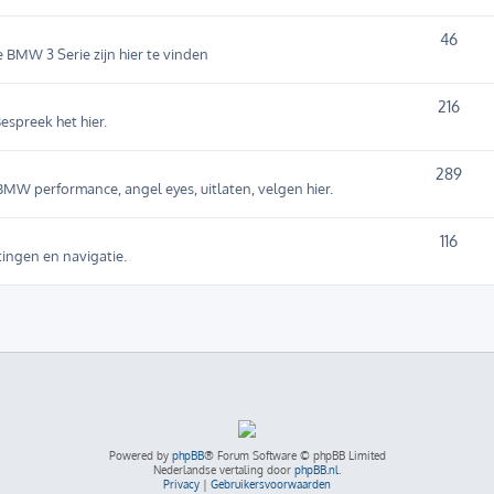
46
e BMW 3 Serie zijn hier te vinden
216
espreek het hier.
289
MW performance, angel eyes, uitlaten, velgen hier.
116
tingen en navigatie.
Powered by
phpBB
® Forum Software © phpBB Limited
Nederlandse vertaling door
phpBB.nl
.
Privacy
|
Gebruikersvoorwaarden