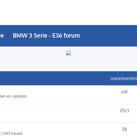
ie
BMW 3 Serie - E36 forum
ONDERWERPE
641
cten en updates.
2923
58
 ///M3 model