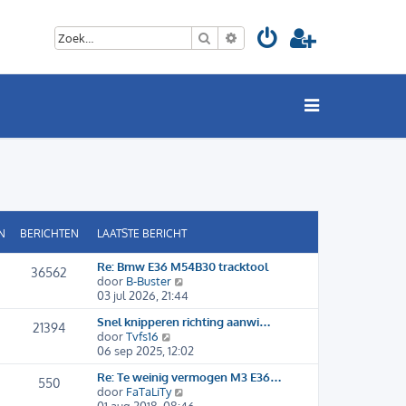
Zoek
Uitgebreid zoeken
N
BERICHTEN
LAATSTE BERICHT
Re: Bmw E36 M54B30 tracktool
36562
B
door
B-Buster
e
03 jul 2026, 21:44
k
Snel knipperen richting aanwi…
i
21394
B
door
Tvfs16
j
e
06 sep 2025, 12:02
k
k
l
Re: Te weinig vermogen M3 E36…
i
a
550
B
door
FaTaLiTy
j
a
e