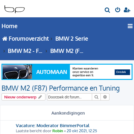
Z
o
Home
e
k
Forumoverzicht
BMW 2 Serie
BMW M2 - F87 forum
BMW M2 (F87) Performance en Tuning
BMW M2 (F87) Performance en Tuning
Zoek
Uitgebreid zo
Nieuw onderwerp
Aankondigingen
Vacature: Moderator BimmerPortal
Laatste bericht door
Robin
«
20 okt 2021, 12:25