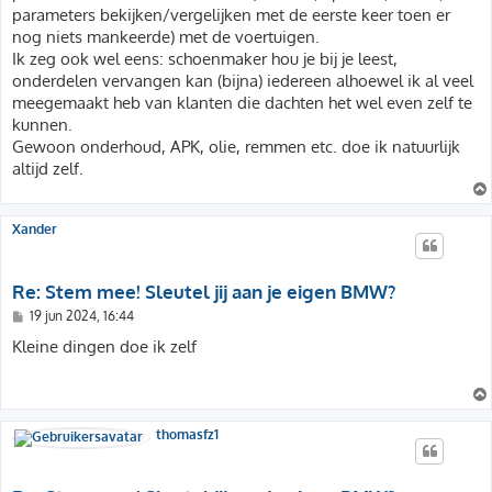
parameters bekijken/vergelijken met de eerste keer toen er
nog niets mankeerde) met de voertuigen.
Ik zeg ook wel eens: schoenmaker hou je bij je leest,
onderdelen vervangen kan (bijna) iedereen alhoewel ik al veel
meegemaakt heb van klanten die dachten het wel even zelf te
kunnen.
Gewoon onderhoud, APK, olie, remmen etc. doe ik natuurlijk
altijd zelf.
Xander
Re: Stem mee! Sleutel jij aan je eigen BMW?
B
19 jun 2024, 16:44
e
r
Kleine dingen doe ik zelf
i
c
h
t
thomasfz1