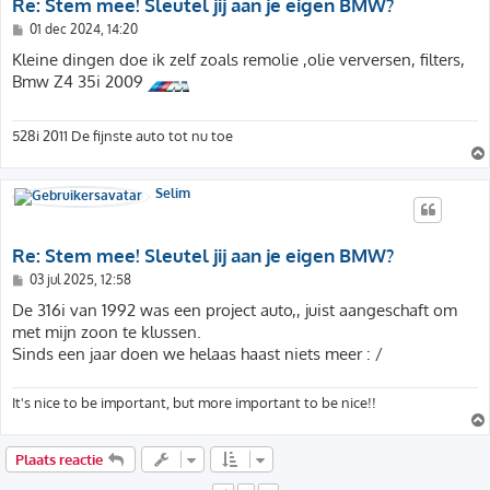
Re: Stem mee! Sleutel jij aan je eigen BMW?
B
01 dec 2024, 14:20
e
r
Kleine dingen doe ik zelf zoals remolie ,olie verversen, filters,
i
Bmw Z4 35i 2009
c
h
t
528i 2011 De fijnste auto tot nu toe
Selim
Re: Stem mee! Sleutel jij aan je eigen BMW?
B
03 jul 2025, 12:58
e
r
De 316i van 1992 was een project auto,, juist aangeschaft om
i
met mijn zoon te klussen.
c
h
Sinds een jaar doen we helaas haast niets meer : /
t
It's nice to be important, but more important to be nice!!
Plaats reactie