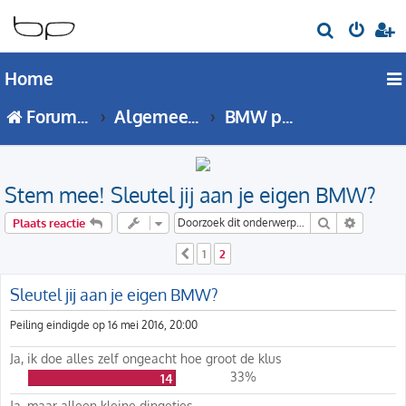
Z
o
Home
e
k
Forumoverzicht
Algemeen BMW forum
BMW poll van de week
Stem mee! Sleutel jij aan je eigen BMW?
Zoek
Uitgebre
Plaats reactie
1
2
Vorige
Sleutel jij aan je eigen BMW?
Peiling eindigde op 16 mei 2016, 20:00
Ja, ik doe alles zelf ongeacht hoe groot de klus
33%
14
Ja, maar alleen kleine dingetjes