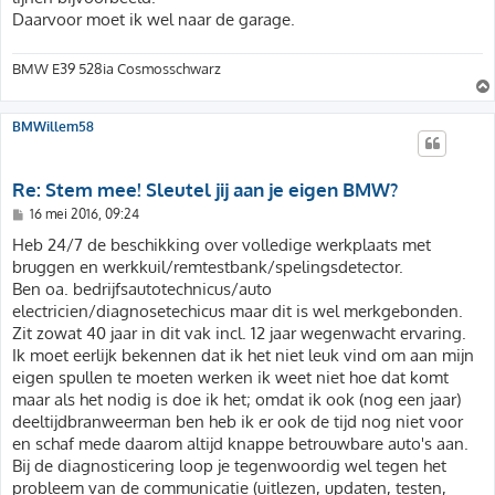
Daarvoor moet ik wel naar de garage.
BMW E39 528ia Cosmosschwarz
BMWillem58
Re: Stem mee! Sleutel jij aan je eigen BMW?
B
16 mei 2016, 09:24
e
r
Heb 24/7 de beschikking over volledige werkplaats met
i
bruggen en werkkuil/remtestbank/spelingsdetector.
c
h
Ben oa. bedrijfsautotechnicus/auto
t
electricien/diagnosetechicus maar dit is wel merkgebonden.
Zit zowat 40 jaar in dit vak incl. 12 jaar wegenwacht ervaring.
Ik moet eerlijk bekennen dat ik het niet leuk vind om aan mijn
eigen spullen te moeten werken ik weet niet hoe dat komt
maar als het nodig is doe ik het; omdat ik ook (nog een jaar)
deeltijdbranweerman ben heb ik er ook de tijd nog niet voor
en schaf mede daarom altijd knappe betrouwbare auto's aan.
Bij de diagnosticering loop je tegenwoordig wel tegen het
probleem van de communicatie (uitlezen, updaten, testen,