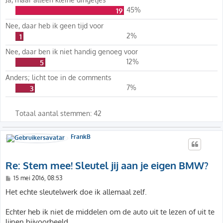
45%
19
Nee, daar heb ik geen tijd voor
2%
1
Nee, daar ben ik niet handig genoeg voor
12%
5
Anders; licht toe in de comments
7%
3
Totaal aantal stemmen:
42
FrankB
Re: Stem mee! Sleutel jij aan je eigen BMW?
B
15 mei 2016, 08:53
e
r
Het echte sleutelwerk doe ik allemaal zelf.
i
c
h
Echter heb ik niet de middelen om de auto uit te lezen of uit te
t
lijnen bijvoorbeeld.