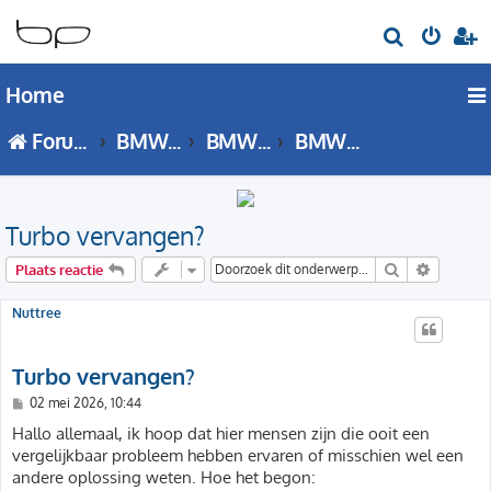
Z
o
Home
e
k
Forumoverzicht
BMW 2 Serie
BMW 2 Serie - F45 / F46 forum
BMW 2 Serie (F45 / F46) Techniek
Turbo vervangen?
Zoek
Uitgebre
Plaats reactie
Nuttree
Turbo vervangen?
B
02 mei 2026, 10:44
e
r
Hallo allemaal, ik hoop dat hier mensen zijn die ooit een
i
vergelijkbaar probleem hebben ervaren of misschien wel een
c
h
andere oplossing weten. Hoe het begon:
t