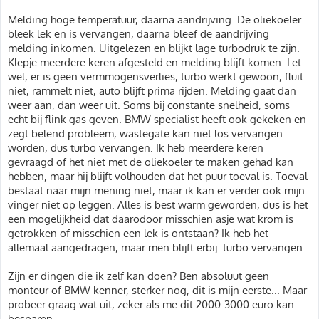
Melding hoge temperatuur, daarna aandrijving. De oliekoeler
bleek lek en is vervangen, daarna bleef de aandrijving
melding inkomen. Uitgelezen en blijkt lage turbodruk te zijn.
Klepje meerdere keren afgesteld en melding blijft komen. Let
wel, er is geen vermmogensverlies, turbo werkt gewoon, fluit
niet, rammelt niet, auto blijft prima rijden. Melding gaat dan
weer aan, dan weer uit. Soms bij constante snelheid, soms
echt bij flink gas geven. BMW specialist heeft ook gekeken en
zegt belend probleem, wastegate kan niet los vervangen
worden, dus turbo vervangen. Ik heb meerdere keren
gevraagd of het niet met de oliekoeler te maken gehad kan
hebben, maar hij blijft volhouden dat het puur toeval is. Toeval
bestaat naar mijn mening niet, maar ik kan er verder ook mijn
vinger niet op leggen. Alles is best warm geworden, dus is het
een mogelijkheid dat daarodoor misschien asje wat krom is
getrokken of misschien een lek is ontstaan? Ik heb het
allemaal aangedragen, maar men blijft erbij: turbo vervangen.
Zijn er dingen die ik zelf kan doen? Ben absoluut geen
monteur of BMW kenner, sterker nog, dit is mijn eerste... Maar
probeer graag wat uit, zeker als me dit 2000-3000 euro kan
besparen.