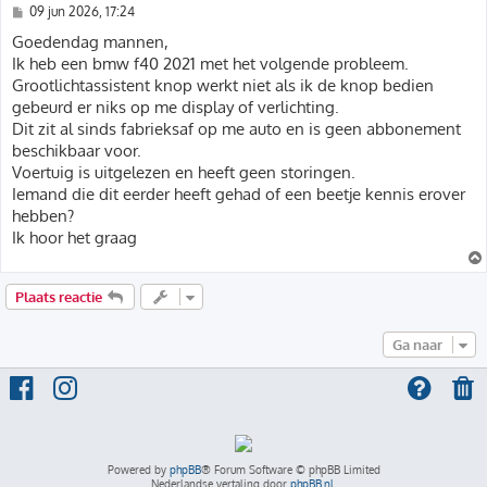
B
09 jun 2026, 17:24
e
r
Goedendag mannen,
i
Ik heb een bmw f40 2021 met het volgende probleem.
c
h
Grootlichtassistent knop werkt niet als ik de knop bedien
t
gebeurd er niks op me display of verlichting.
Dit zit al sinds fabrieksaf op me auto en is geen abbonement
beschikbaar voor.
Voertuig is uitgelezen en heeft geen storingen.
Iemand die dit eerder heeft gehad of een beetje kennis erover
hebben?
Ik hoor het graag
Plaats reactie
Ga naar
Powered by
phpBB
® Forum Software © phpBB Limited
Nederlandse vertaling door
phpBB.nl
.