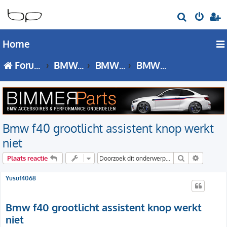
Z
o
Home
e
k
Forumoverzicht
BMW 1 Serie
BMW 1 Serie - F40 forum
BMW 1 Serie (F40) Techniek
Bmw f40 grootlicht assistent knop werkt
niet
Zoek
Uitgebre
Plaats reactie
Yusuf4068
Bmw f40 grootlicht assistent knop werkt
niet